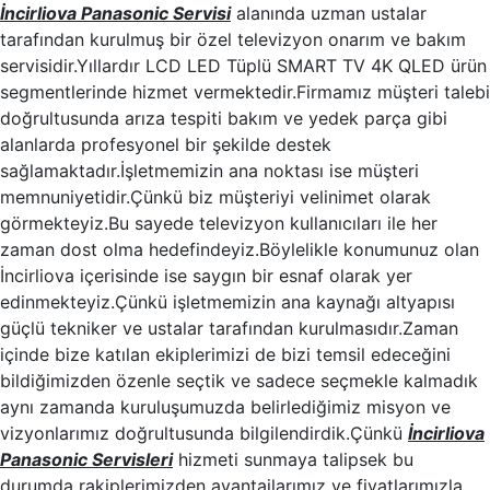
İncirliova Panasonic Servisi
alanında uzman ustalar
tarafından kurulmuş bir özel televizyon onarım ve bakım
servisidir.Yıllardır LCD LED Tüplü SMART TV 4K QLED ürün
segmentlerinde hizmet vermektedir.Firmamız müşteri talebi
doğrultusunda arıza tespiti bakım ve yedek parça gibi
alanlarda profesyonel bir şekilde destek
sağlamaktadır.İşletmemizin ana noktası ise müşteri
memnuniyetidir.Çünkü biz müşteriyi velinimet olarak
görmekteyiz.Bu sayede televizyon kullanıcıları ile her
zaman dost olma hedefindeyiz.Böylelikle konumunuz olan
İncirliova içerisinde ise saygın bir esnaf olarak yer
edinmekteyiz.Çünkü işletmemizin ana kaynağı altyapısı
güçlü tekniker ve ustalar tarafından kurulmasıdır.Zaman
içinde bize katılan ekiplerimizi de bizi temsil edeceğini
bildiğimizden özenle seçtik ve sadece seçmekle kalmadık
aynı zamanda kuruluşumuzda belirlediğimiz misyon ve
vizyonlarımız doğrultusunda bilgilendirdik.Çünkü
İncirliova
Panasonic Servisleri
hizmeti sunmaya talipsek bu
durumda rakiplerimizden avantajlarımız ve fiyatlarımızla