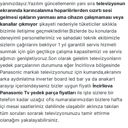
yanınızdayız.Yazılım güncellemenin yanı sıra
televizyonun
ekranında karıncalanma hoparlörlerden cızırtı sesi
gelmesi ışıkların yanması ama cihazın çalışmaması veya
kanallar çıkmıyor
şikayeti nedeniyle tüketiciler sıklıkla
bizimle iletişime geçmektedirler.Bizlerde bu konularda
deneyimli personellerimiz ve sahadaki teknik ekibimizle
sizlerin çağrılarını bekliyor 1 yıl garantili servis hizmeti
sunmak için gün geçtikçe çalışma kapasitemizi ve servis
ağımızı genişletiyoruz.Son olarak gelelim televizyonların
yedek parçalarının durumuna eğer İncirliova bölgesinde
Panasonic markalı televizyonunuz için kumanda,ekranını
arka aydınlatma inverter board led bar ya da anakart
arayışı içerisindeyseniz bizler uygun fiyatlı
İncirliova
Panasonic Tv yedek parça fiyatları
ile işte sizlere bir
telefon kadar uzağız ofis numaralarımızdan bizlere hafta
içi mesai saatlerimiz dahilinde ulaşabilir aklınıza takılan
tüm soruları sorarak televizyonunuzu tamir ettirme
olanağını yakalayabilirsiniz.