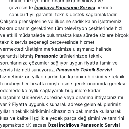
ürünlerinizi yerinde onarmakta İncirliova ve
çevresinde
İncirliova Panasonic Servisi
hizmeti
sonucu 1 yıl garantili teknik destek sağlamaktadır.
Çalışma prensiplerine ve ilkesine sadık kalan işletmemiz
bakım onarım gerektiren tüm televizyon çeşitlerinde hızlı
ve etkili müdahalede bulunmakta kısa sürede sizlere birçok
teknik servis seçeneği çerçevesinde hizmet
vermektedir.İletişim merkezimize ulaşmanız halinde
garantisi bitmiş
Panasonic
ürünlerinizde teknik
sorunlarınıza çözümler sağlıyor uygun fiyatta tamir ve
servis hizmeti sunuyoruz.
Panasonic Teknik Servisi
hizmetimiz on yılların ardından kazanım birikimi ve teknik
tecrübeyi her fırsatta müşterisine gerek onarımda gerekse
ödemede kolaylık sağlayarak bugünlere kadar
ulaşabilmiştir.Servis adresine veya onarıma ihtiyacınız mı
var ? Fiyatta uygunluk sunarak adrese gelen ekiplerimiz
yılların teknik birikimini cihazınızın bakımında kullanarak
kısa ve kaliteli işçilikle yedek parça değişimini ve tamirini
yapmaktadır.Kısacası
Özel İncirliova Panasonic Servisi