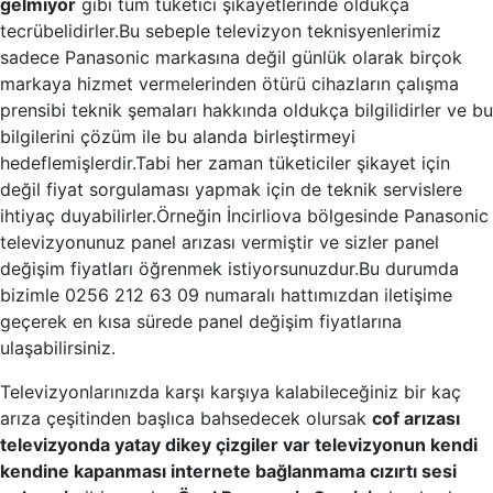
gelmiyor
gibi tüm tüketici şikayetlerinde oldukça
tecrübelidirler.Bu sebeple televizyon teknisyenlerimiz
sadece Panasonic markasına değil günlük olarak birçok
markaya hizmet vermelerinden ötürü cihazların çalışma
prensibi teknik şemaları hakkında oldukça bilgilidirler ve bu
bilgilerini çözüm ile bu alanda birleştirmeyi
hedeflemişlerdir.Tabi her zaman tüketiciler şikayet için
değil fiyat sorgulaması yapmak için de teknik servislere
ihtiyaç duyabilirler.Örneğin İncirliova bölgesinde Panasonic
televizyonunuz panel arızası vermiştir ve sizler panel
değişim fiyatları öğrenmek istiyorsunuzdur.Bu durumda
bizimle 0256 212 63 09 numaralı hattımızdan iletişime
geçerek en kısa sürede panel değişim fiyatlarına
ulaşabilirsiniz.
Televizyonlarınızda karşı karşıya kalabileceğiniz bir kaç
arıza çeşitinden başlıca bahsedecek olursak
cof arızası
televizyonda yatay dikey çizgiler var televizyonun kendi
kendine kapanması internete bağlanmama cızırtı sesi