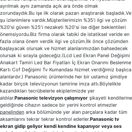
ayrılmak aynı zamanda açık ara önde olmak
zorundaydık.Bu işe ilk olarak pazarı araştırarak başladık.Ve
şu izlenimlere vardık.Müşterilerimizin %35'i ilgi ve çözüm
%20'si güven %25'i nezaketi %20'si ise diğer beklentileri
önemsiyordu.Biz firma olarak tabiki de istatiksel veride en
fazla olana önem verdik ilgi ve çözüm.İlk önce çözümden
başlayacak olursak ve hizmet alanlarımızdan bahsedecek
olursak ki sırayla gideceğiz.(Lcd Led Ekran Panel Değişimi
Anakart Tamiri Led Bar Fiyatları İç Ekran Onarımı Beslenme
Kartı Cof Değişimi Tv Kumandası hizmet verdiğimiz başlıca
alanlardır.) Panasonic ürünlerinde her bir ustamız şimdiye
kadar birçok televizyonun tamirine imza attı.Böylelikle
kazandıkları tecrübelerle ekiplerimizde yer
aldılar.
Panasonic televizyon çalışmıyor
şikayeti kendilerine
geldiğinde cihazın sadece bir yerini kontrol etmezler
panelinden
arka bölümünde yer alan parçalara kadar tüm
aksamlarını tekrar tekrar kontrol ederler.
Panasonic tv
ekran gidip geliyor kendi kendine kapanıyor veya ses