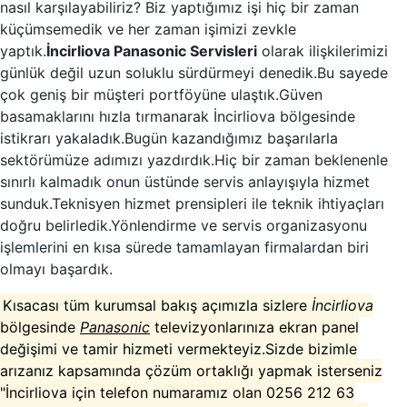
nasıl karşılayabiliriz? Biz yaptığımız işi hiç bir zaman
küçümsemedik ve her zaman işimizi zevkle
yaptık.
İncirliova Panasonic Servisleri
olarak ilişkilerimizi
günlük değil uzun soluklu sürdürmeyi denedik.Bu sayede
çok geniş bir müşteri portföyüne ulaştık.Güven
basamaklarını hızla tırmanarak İncirliova bölgesinde
istikrarı yakaladık.Bugün kazandığımız başarılarla
sektörümüze adımızı yazdırdık.Hiç bir zaman beklenenle
sınırlı kalmadık onun üstünde servis anlayışıyla hizmet
sunduk.Teknisyen hizmet prensipleri ile teknik ihtiyaçları
doğru belirledik.Yönlendirme ve servis organizasyonu
işlemlerini en kısa sürede tamamlayan firmalardan biri
olmayı başardık.
Kısacası tüm kurumsal bakış açımızla sizlere
İncirliova
bölgesinde
Panasonic
televizyonlarınıza ekran panel
değişimi ve tamir hizmeti vermekteyiz.Sizde bizimle
arızanız kapsamında çözüm ortaklığı yapmak isterseniz
"İncirliova için telefon numaramız olan 0256 212 63