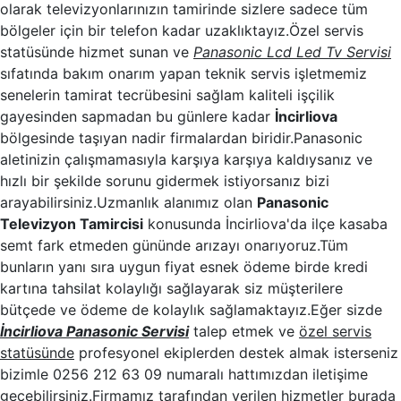
olarak televizyonlarınızın tamirinde sizlere sadece tüm
bölgeler için bir telefon kadar uzaklıktayız.Özel servis
statüsünde hizmet sunan ve
Panasonic Lcd Led Tv Servisi
sıfatında bakım onarım yapan teknik servis işletmemiz
senelerin tamirat tecrübesini sağlam kaliteli işçilik
gayesinden sapmadan bu günlere kadar
İncirliova
bölgesinde taşıyan nadir firmalardan biridir.Panasonic
aletinizin çalışmamasıyla karşıya karşıya kaldıysanız ve
hızlı bir şekilde sorunu gidermek istiyorsanız bizi
arayabilirsiniz.Uzmanlık alanımız olan
Panasonic
Televizyon Tamircisi
konusunda İncirliova'da ilçe kasaba
semt fark etmeden gününde arızayı onarıyoruz.Tüm
bunların yanı sıra uygun fiyat esnek ödeme birde kredi
kartına tahsilat kolaylığı sağlayarak siz müşterilere
bütçede ve ödeme de kolaylık sağlamaktayız.Eğer sizde
İncirliova Panasonic Servisi
talep etmek ve
özel servis
statüsünde
profesyonel ekiplerden destek almak isterseniz
bizimle 0256 212 63 09 numaralı hattımızdan iletişime
geçebilirsiniz.Firmamız tarafından verilen hizmetler burada