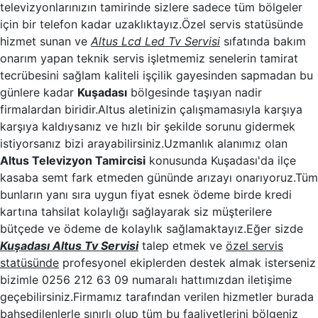
televizyonlarınızın tamirinde sizlere sadece tüm bölgeler
için bir telefon kadar uzaklıktayız.Özel servis statüsünde
hizmet sunan ve
Altus Lcd Led Tv Servisi
sıfatında bakım
onarım yapan teknik servis işletmemiz senelerin tamirat
tecrübesini sağlam kaliteli işçilik gayesinden sapmadan bu
günlere kadar
Kuşadası
bölgesinde taşıyan nadir
firmalardan biridir.Altus aletinizin çalışmamasıyla karşıya
karşıya kaldıysanız ve hızlı bir şekilde sorunu gidermek
istiyorsanız bizi arayabilirsiniz.Uzmanlık alanımız olan
Altus Televizyon Tamircisi
konusunda Kuşadası'da ilçe
kasaba semt fark etmeden gününde arızayı onarıyoruz.Tüm
bunların yanı sıra uygun fiyat esnek ödeme birde kredi
kartına tahsilat kolaylığı sağlayarak siz müşterilere
bütçede ve ödeme de kolaylık sağlamaktayız.Eğer sizde
Kuşadası Altus Tv Servisi
talep etmek ve
özel servis
statüsünde
profesyonel ekiplerden destek almak isterseniz
bizimle 0256 212 63 09 numaralı hattımızdan iletişime
geçebilirsiniz.Firmamız tarafından verilen hizmetler burada
bahsedilenlerle sınırlı olup tüm bu faaliyetlerini bölgeniz