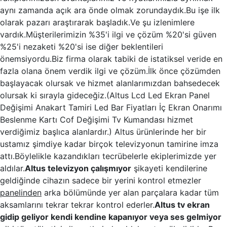
aynı zamanda açık ara önde olmak zorundaydık.Bu işe ilk
olarak pazarı araştırarak başladık.Ve şu izlenimlere
vardık.Müşterilerimizin %35'i ilgi ve çözüm %20'si güven
%25'i nezaketi %20'si ise diğer beklentileri
önemsiyordu.Biz firma olarak tabiki de istatiksel veride en
fazla olana önem verdik ilgi ve çözüm.İlk önce çözümden
başlayacak olursak ve hizmet alanlarımızdan bahsedecek
olursak ki sırayla gideceğiz.(Altus Lcd Led Ekran Panel
Değişimi Anakart Tamiri Led Bar Fiyatları İç Ekran Onarımı
Beslenme Kartı Cof Değişimi Tv Kumandası hizmet
verdiğimiz başlıca alanlardır.) Altus ürünlerinde her bir
ustamız şimdiye kadar birçok televizyonun tamirine imza
attı.Böylelikle kazandıkları tecrübelerle ekiplerimizde yer
aldılar.
Altus televizyon çalışmıyor
şikayeti kendilerine
geldiğinde cihazın sadece bir yerini kontrol etmezler
panelinden
arka bölümünde yer alan parçalara kadar tüm
aksamlarını tekrar tekrar kontrol ederler.
Altus tv ekran
gidip geliyor kendi kendine kapanıyor veya ses gelmiyor