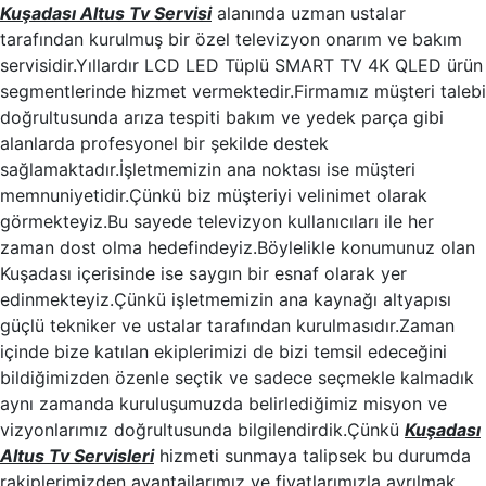
Kuşadası Altus Tv Servisi
alanında uzman ustalar
tarafından kurulmuş bir özel televizyon onarım ve bakım
servisidir.Yıllardır LCD LED Tüplü SMART TV 4K QLED ürün
segmentlerinde hizmet vermektedir.Firmamız müşteri talebi
doğrultusunda arıza tespiti bakım ve yedek parça gibi
alanlarda profesyonel bir şekilde destek
sağlamaktadır.İşletmemizin ana noktası ise müşteri
memnuniyetidir.Çünkü biz müşteriyi velinimet olarak
görmekteyiz.Bu sayede televizyon kullanıcıları ile her
zaman dost olma hedefindeyiz.Böylelikle konumunuz olan
Kuşadası içerisinde ise saygın bir esnaf olarak yer
edinmekteyiz.Çünkü işletmemizin ana kaynağı altyapısı
güçlü tekniker ve ustalar tarafından kurulmasıdır.Zaman
içinde bize katılan ekiplerimizi de bizi temsil edeceğini
bildiğimizden özenle seçtik ve sadece seçmekle kalmadık
aynı zamanda kuruluşumuzda belirlediğimiz misyon ve
vizyonlarımız doğrultusunda bilgilendirdik.Çünkü
Kuşadası
Altus Tv Servisleri
hizmeti sunmaya talipsek bu durumda
rakiplerimizden avantajlarımız ve fiyatlarımızla ayrılmak