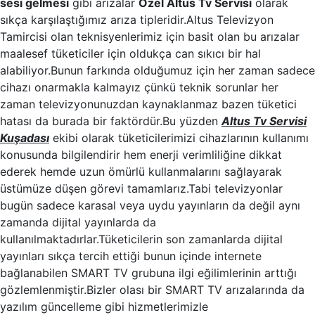
sesi gelmesi
gibi arızalar
Özel Altus Tv Servisi
olarak
sıkça karşılaştığımız arıza tipleridir.Altus Televizyon
Tamircisi olan teknisyenlerimiz için basit olan bu arızalar
maalesef tüketiciler için oldukça can sıkıcı bir hal
alabiliyor.Bunun farkında olduğumuz için her zaman sadece
cihazı onarmakla kalmayız çünkü teknik sorunlar her
zaman televizyonunuzdan kaynaklanmaz bazen tüketici
hatası da burada bir faktördür.Bu yüzden
Altus Tv Servisi
Kuşadası
ekibi olarak tüketicilerimizi cihazlarının kullanımı
konusunda bilgilendirir hem enerji verimliliğine dikkat
ederek hemde uzun ömürlü kullanmalarını sağlayarak
üstümüze düşen görevi tamamlarız.Tabi televizyonlar
bugün sadece karasal veya uydu yayınların da değil aynı
zamanda dijital yayınlarda da
kullanılmaktadırlar.Tüketicilerin son zamanlarda dijital
yayınları sıkça tercih ettiği bunun içinde internete
bağlanabilen SMART TV grubuna ilgi eğilimlerinin arttığı
gözlemlenmiştir.Bizler olası bir SMART TV arızalarında da
yazılım güncelleme gibi hizmetlerimizle