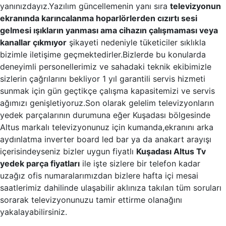
yanınızdayız.Yazılım güncellemenin yanı sıra
televizyonun
ekranında karıncalanma hoparlörlerden cızırtı sesi
gelmesi ışıkların yanması ama cihazın çalışmaması veya
kanallar çıkmıyor
şikayeti nedeniyle tüketiciler sıklıkla
bizimle iletişime geçmektedirler.Bizlerde bu konularda
deneyimli personellerimiz ve sahadaki teknik ekibimizle
sizlerin çağrılarını bekliyor 1 yıl garantili servis hizmeti
sunmak için gün geçtikçe çalışma kapasitemizi ve servis
ağımızı genişletiyoruz.Son olarak gelelim televizyonların
yedek parçalarının durumuna eğer Kuşadası bölgesinde
Altus markalı televizyonunuz için kumanda,ekranını arka
aydınlatma inverter board led bar ya da anakart arayışı
içerisindeyseniz bizler uygun fiyatlı
Kuşadası Altus Tv
yedek parça fiyatları
ile işte sizlere bir telefon kadar
uzağız ofis numaralarımızdan bizlere hafta içi mesai
saatlerimiz dahilinde ulaşabilir aklınıza takılan tüm soruları
sorarak televizyonunuzu tamir ettirme olanağını
yakalayabilirsiniz.