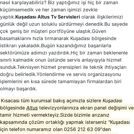
nasıl karşılayabiliriz? Biz yaptığımız işi hiç bir zaman
küçümsemedik ve her zaman işimizi zevkle
yaptık.
Kuşadası Altus Tv Servisleri
olarak ilişkilerimizi
günlük değil uzun soluklu sürdürmeyi denedik.Bu sayede
çok geniş bir müşteri portföyüne ulaştık.Güven
basamaklarını hızla tırmanarak Kuşadası bölgesinde
istikrarı yakaladık.Bugün kazandığımız başarılarla
sektörümüze adımızı yazdırdık.Hiç bir zaman beklenenle
sınırlı kalmadık onun üstünde servis anlayışıyla hizmet
sunduk.Teknisyen hizmet prensipleri ile teknik ihtiyaçları
doğru belirledik.Yönlendirme ve servis organizasyonu
işlemlerini en kısa sürede tamamlayan firmalardan biri
olmayı başardık.
Kısacası tüm kurumsal bakış açımızla sizlere
Kuşadası
bölgesinde
Altus
televizyonlarınıza ekran panel değişimi ve
tamir hizmeti vermekteyiz.Sizde bizimle arızanız
kapsamında çözüm ortaklığı yapmak isterseniz "Kuşadası
için telefon numaramız olan 0256 212 63 09"den