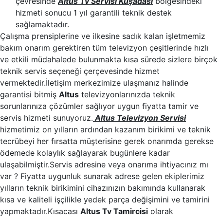
çevresinde
Altus Tv Servisi Kuşadası
bölgesindeki
hizmeti sonucu 1 yıl garantili teknik destek
sağlamaktadır.
Çalışma prensiplerine ve ilkesine sadık kalan işletmemiz
bakım onarım gerektiren tüm televizyon çeşitlerinde hızlı
ve etkili müdahalede bulunmakta kısa sürede sizlere birçok
teknik servis seçeneği çerçevesinde hizmet
vermektedir.İletişim merkezimize ulaşmanız halinde
garantisi bitmiş
Altus
televizyonlarınızda teknik
sorunlarınıza çözümler sağlıyor uygun fiyatta tamir ve
servis hizmeti sunuyoruz.
Altus Televizyon Servisi
hizmetimiz on yılların ardından kazanım birikimi ve teknik
tecrübeyi her fırsatta müşterisine gerek onarımda gerekse
ödemede kolaylık sağlayarak bugünlere kadar
ulaşabilmiştir.Servis adresine veya onarıma ihtiyacınız mı
var ? Fiyatta uygunluk sunarak adrese gelen ekiplerimiz
yılların teknik birikimini cihazınızın bakımında kullanarak
kısa ve kaliteli işçilikle yedek parça değişimini ve tamirini
yapmaktadır.Kısacası
Altus Tv Tamircisi
olarak