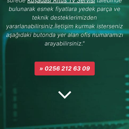
sürede
Kuşadası Altus Tv Servisi
talebinde
bulunarak esnek fiyatlara yedek parça ve
teknik desteklerimizden
yararlanabilirsiniz.İletişim kurmak isterseniz
aşağıdaki butonda yer alan ofis numaramızı
arayabilirsiniz."
» 0256 212 63 09